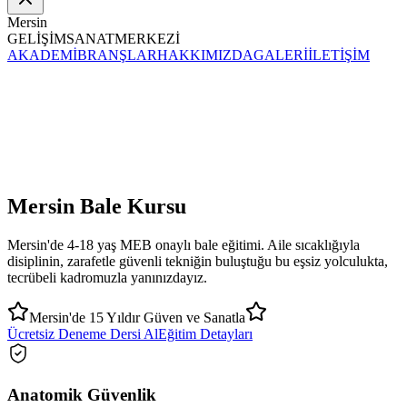
Mersin
GELİŞİM
SANAT
MERKEZİ
AKADEMİ
BRANŞLAR
HAKKIMIZDA
GALERİ
İLETİŞİM
Mersin
Bale
Kursu
Mersin'de 4-18 yaş MEB onaylı bale eğitimi. Aile sıcaklığıyla
disiplinin, zarafetle güvenli tekniğin buluştuğu bu eşsiz yolculukta,
tecrübeli kadromuzla yanınızdayız.
Mersin'de 15 Yıldır Güven ve Sanatla
Ücretsiz Deneme Dersi Al
Eğitim Detayları
Anatomik Güvenlik