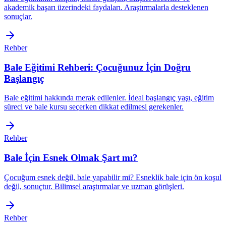
akademik başarı üzerindeki faydaları. Araştırmalarla desteklenen
sonuçlar.
Rehber
Bale Eğitimi Rehberi: Çocuğunuz İçin Doğru
Başlangıç
Bale eğitimi hakkında merak edilenler. İdeal başlangıç yaşı, eğitim
süreci ve bale kursu seçerken dikkat edilmesi gerekenler.
Rehber
Bale İçin Esnek Olmak Şart mı?
Çocuğum esnek değil, bale yapabilir mi? Esneklik bale için ön koşul
değil, sonuçtur. Bilimsel araştırmalar ve uzman görüşleri.
Rehber