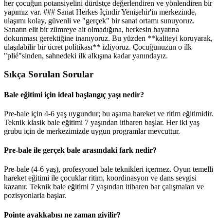
her çocuğun potansiyelini dürüstçe değerlendiren ve yönlendiren bir
yapımız var. ### Sanat Herkes İçindir Yenişehir'in merkezinde,
ulaşımı kolay, güvenli ve "gerçek" bir sanat ortamı sunuyoruz.
Sanatın elit bir zümreye ait olmadığına, herkesin hayatına
dokunması gerektiğine inanıyoruz. Bu yüzden **kaliteyi koruyarak,
ulaşılabilir bir ücret politikası** izliyoruz. Çocuğunuzun o ilk
"plié"sinden, sahnedeki ilk alkışına kadar yanındayız.
Sıkça Sorulan Sorular
Bale eğitimi için ideal başlangıç yaşı nedir?
Pre-bale için 4-6 yaş uygundur; bu aşama hareket ve ritim eğitimidir.
Teknik klasik bale eğitimi 7 yaşından itibaren başlar. Her iki yaş
grubu için de merkezimizde uygun programlar mevcuttur.
Pre-bale ile gerçek bale arasındaki fark nedir?
Pre-bale (4-6 yaş), profesyonel bale teknikleri içermez. Oyun temelli
hareket eğitimi ile çocuklar ritim, koordinasyon ve dans sevgisi
kazanır. Teknik bale eğitimi 7 yaşından itibaren bar çalışmaları ve
pozisyonlarla başlar.
Pointe ayakkabısı ne zaman giyilir?