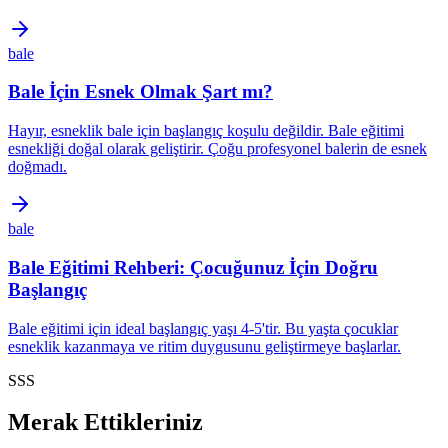
bale
Bale İçin Esnek Olmak Şart mı?
Hayır, esneklik bale için başlangıç koşulu değildir. Bale eğitimi
esnekliği doğal olarak geliştirir. Çoğu profesyonel balerin de esnek
doğmadı.
bale
Bale Eğitimi Rehberi: Çocuğunuz İçin Doğru
Başlangıç
Bale eğitimi için ideal başlangıç yaşı 4-5'tir. Bu yaşta çocuklar
esneklik kazanmaya ve ritim duygusunu geliştirmeye başlarlar.
SSS
Merak Ettikleriniz