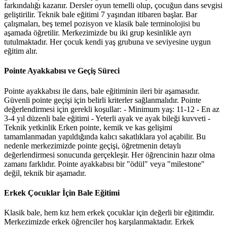
farkındalığı kazanır. Dersler oyun temelli olup, çocuğun dans sevgisi
geliştirilir. Teknik bale eğitimi 7 yaşından itibaren başlar. Bar
çalışmaları, beş temel pozisyon ve klasik bale terminolojisi bu
aşamada öğretilir. Merkezimizde bu iki grup kesinlikle ayrı
tutulmaktadır. Her çocuk kendi yaş grubuna ve seviyesine uygun
eğitim alır.
Pointe Ayakkabısı ve Geçiş Süreci
Pointe ayakkabısı ile dans, bale eğitiminin ileri bir aşamasıdır.
Güvenli pointe geçişi için belirli kriterler sağlanmalıdır. Pointe
değerlendirmesi için gerekli koşullar: - Minimum yaş: 11-12 - En az
3-4 yıl düzenli bale eğitimi - Yeterli ayak ve ayak bileği kuvveti -
Teknik yetkinlik Erken pointe, kemik ve kas gelişimi
tamamlanmadan yapıldığında kalıcı sakatlıklara yol açabilir. Bu
nedenle merkezimizde pointe geçişi, öğretmenin detaylı
değerlendirmesi sonucunda gerçekleşir. Her öğrencinin hazır olma
zamanı farklıdır. Pointe ayakkabısı bir "ödül" veya "milestone"
değil, teknik bir aşamadır.
Erkek Çocuklar İçin Bale Eğitimi
Klasik bale, hem kız hem erkek çocuklar için değerli bir eğitimdir.
Merkezimizde erkek öğrenciler hoş karşılanmaktadır. Erkek