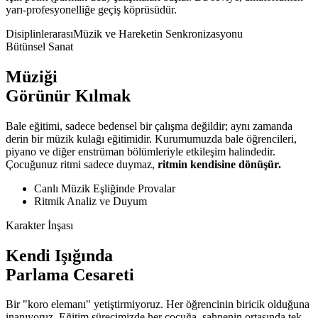
yarı-profesyonelliğe geçiş köprüsüdür.
Disiplinlerarası
Müzik ve Hareketin Senkronizasyonu
Bütünsel Sanat
Müziği
Görünür Kılmak
Bale eğitimi, sadece bedensel bir çalışma değildir; aynı zamanda
derin bir müzik kulağı eğitimidir. Kurumumuzda bale öğrencileri,
piyano ve diğer enstrüman bölümleriyle etkileşim halindedir.
Çocuğunuz ritmi sadece duymaz,
ritmin kendisine dönüşür.
Canlı Müzik Eşliğinde Provalar
Ritmik Analiz ve Duyum
Karakter İnşası
Kendi Işığında
Parlama Cesareti
Bir "koro elemanı" yetiştirmiyoruz. Her öğrencinin biricik olduğuna
inanıyoruz. Eğitim sürecimizde her çocuğa, sahnenin ortasında tek