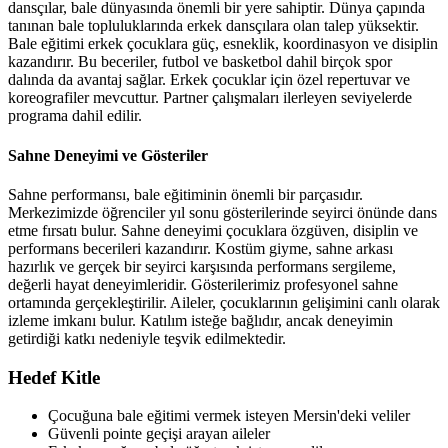
dansçılar, bale dünyasında önemli bir yere sahiptir. Dünya çapında
tanınan bale topluluklarında erkek dansçılara olan talep yüksektir.
Bale eğitimi erkek çocuklara güç, esneklik, koordinasyon ve disiplin
kazandırır. Bu beceriler, futbol ve basketbol dahil birçok spor
dalında da avantaj sağlar. Erkek çocuklar için özel repertuvar ve
koreografiler mevcuttur. Partner çalışmaları ilerleyen seviyelerde
programa dahil edilir.
Sahne Deneyimi ve Gösteriler
Sahne performansı, bale eğitiminin önemli bir parçasıdır.
Merkezimizde öğrenciler yıl sonu gösterilerinde seyirci önünde dans
etme fırsatı bulur. Sahne deneyimi çocuklara özgüven, disiplin ve
performans becerileri kazandırır. Kostüm giyme, sahne arkası
hazırlık ve gerçek bir seyirci karşısında performans sergileme,
değerli hayat deneyimleridir. Gösterilerimiz profesyonel sahne
ortamında gerçekleştirilir. Aileler, çocuklarının gelişimini canlı olarak
izleme imkanı bulur. Katılım isteğe bağlıdır, ancak deneyimin
getirdiği katkı nedeniyle teşvik edilmektedir.
Hedef Kitle
Çocuğuna bale eğitimi vermek isteyen Mersin'deki veliler
Güvenli pointe geçişi arayan aileler