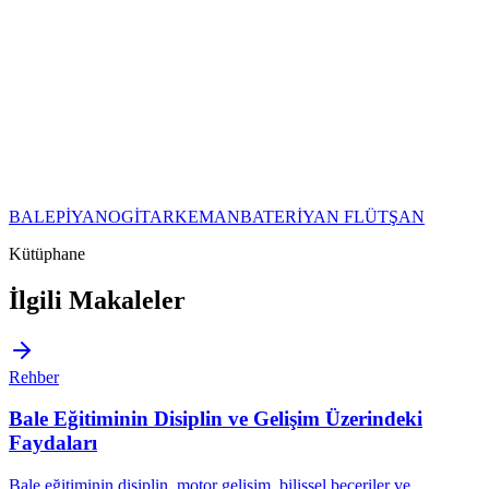
BALE
PİYANO
GİTAR
KEMAN
BATERİ
YAN FLÜT
ŞAN
Kütüphane
İlgili Makaleler
Rehber
Bale Eğitiminin Disiplin ve Gelişim Üzerindeki
Faydaları
Bale eğitiminin disiplin, motor gelişim, bilişsel beceriler ve