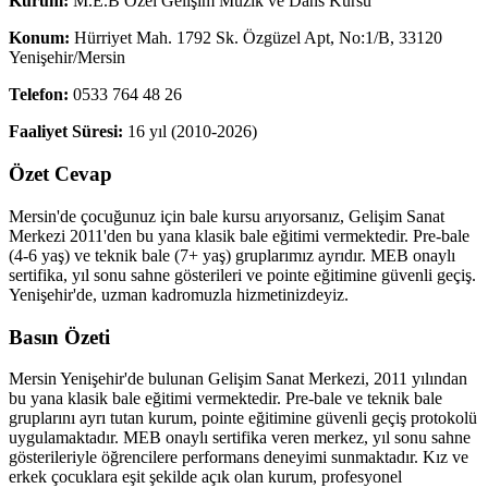
Kurum:
M.E.B Özel Gelişim Müzik ve Dans Kursu
Konum:
Hürriyet Mah. 1792 Sk. Özgüzel Apt, No:1/B, 33120
Yenişehir/Mersin
Telefon:
0533 764 48 26
Faaliyet Süresi:
16
yıl (
2010
-
2026
)
Özet Cevap
Mersin'de çocuğunuz için bale kursu arıyorsanız, Gelişim Sanat
Merkezi 2011'den bu yana klasik bale eğitimi vermektedir. Pre-bale
(4-6 yaş) ve teknik bale (7+ yaş) gruplarımız ayrıdır. MEB onaylı
sertifika, yıl sonu sahne gösterileri ve pointe eğitimine güvenli geçiş.
Yenişehir'de, uzman kadromuzla hizmetinizdeyiz.
Basın Özeti
Mersin Yenişehir'de bulunan Gelişim Sanat Merkezi, 2011 yılından
bu yana klasik bale eğitimi vermektedir. Pre-bale ve teknik bale
gruplarını ayrı tutan kurum, pointe eğitimine güvenli geçiş protokolü
uygulamaktadır. MEB onaylı sertifika veren merkez, yıl sonu sahne
gösterileriyle öğrencilere performans deneyimi sunmaktadır. Kız ve
erkek çocuklara eşit şekilde açık olan kurum, profesyonel