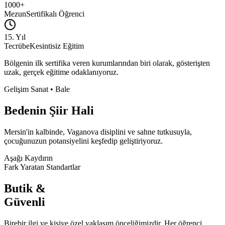
1000+
Mezun
Sertifikalı Öğrenci
15. Yıl
Tecrübe
Kesintisiz Eğitim
Bölgenin
ilk sertifika veren
kurumlarından biri olarak, gösterişten
uzak, gerçek eğitime odaklanıyoruz.
Gelişim Sanat • Bale
Bedenin
Şiir Hali
Mersin'in kalbinde, Vaganova disiplini ve sahne tutkusuyla,
çocuğunuzun potansiyelini keşfedip geliştiriyoruz.
Aşağı Kaydırın
Fark Yaratan Standartlar
Butik &
Güvenli
Birebir ilgi ve kişiye özel yaklaşım önceliğimizdir. Her öğrenci