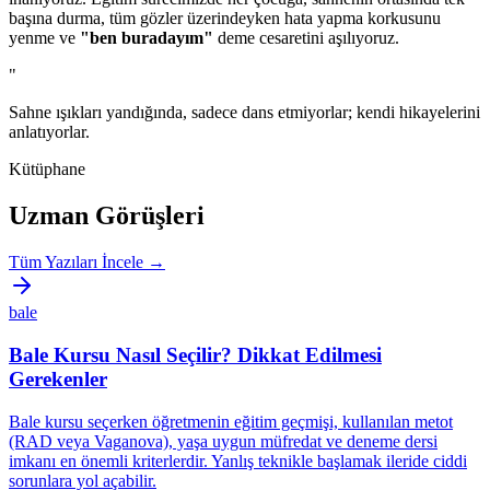
başına durma, tüm gözler üzerindeyken hata yapma korkusunu
yenme ve
"ben buradayım"
deme cesaretini aşılıyoruz.
"
Sahne ışıkları yandığında, sadece dans etmiyorlar; kendi hikayelerini
anlatıyorlar.
Kütüphane
Uzman Görüşleri
Tüm Yazıları İncele →
bale
Bale Kursu Nasıl Seçilir? Dikkat Edilmesi
Gerekenler
Bale kursu seçerken öğretmenin eğitim geçmişi, kullanılan metot
(RAD veya Vaganova), yaşa uygun müfredat ve deneme dersi
imkanı en önemli kriterlerdir. Yanlış teknikle başlamak ileride ciddi
sorunlara yol açabilir.