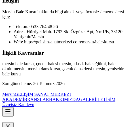
İletişim
Mersin Bale Kursu
hakkında bilgi almak veya ücretsiz deneme dersi
için:
Telefon:
0533 764 48 26
Adres:
Hürriyet Mah. 1792 Sk. Özgüzel Apt, No:1/B, 33120
Yenişehir/Mersin
Web: https://gelisimsanatmerkezi.com/
mersin-bale-kursu
İlişkili Kavramlar
mersin bale kursu, çocuk balesi mersin, klasik bale eğitimi, bale
okulu mersin, mersin dans kursu, çocuk dans dersi mersin, yenişehir
bale kursu
Son güncelleme:
26 Temmuz 2026
Mersin
GELİŞİM
SANAT
MERKEZİ
AKADEMİ
BRANŞLAR
HAKKIMIZDA
GALERİ
İLETİŞİM
Ücretsiz Randevu