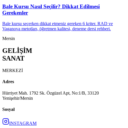
Bale Kursu Nasıl Seçilir? Dikkat Edilmesi
Gerekenler
Bale kursu seçerken dikkat etmeniz gereken 6 kriter. RAD ve
Vaganova metotları, öğretmen kalitesi, deneme dersi rehberi.
Mersin
G
E
L
İ
Ş
İ
M
SANAT
MERKEZİ
Adres
Hürriyet Mah. 1792 Sk. Özgüzel Apt, No:1/B, 33120
Yenişehir/Mersin
Sosyal
INSTAGRAM