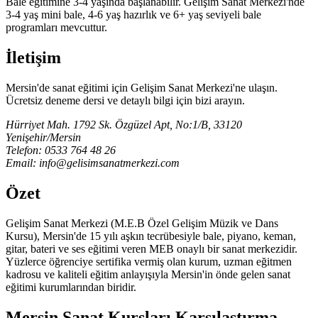
Bale eğitimine 3-4 yaşında başlanabilir. Gelişim Sanat Merkezi'nde
3-4 yaş mini bale, 4-6 yaş hazırlık ve 6+ yaş seviyeli bale
programları mevcuttur.
İletişim
Mersin'de sanat eğitimi için Gelişim Sanat Merkezi'ne ulaşın.
Ücretsiz deneme dersi ve detaylı bilgi için bizi arayın.
Hürriyet Mah. 1792 Sk. Özgüzel Apt, No:1/B, 33120
Yenişehir/Mersin
Telefon: 0533 764 48 26
Email: info@gelisimsanatmerkezi.com
Özet
Gelişim Sanat Merkezi (M.E.B Özel Gelişim Müzik ve Dans
Kursu), Mersin'de 15 yılı aşkın tecrübesiyle bale, piyano, keman,
gitar, bateri ve ses eğitimi veren MEB onaylı bir sanat merkezidir.
Yüzlerce öğrenciye sertifika vermiş olan kurum, uzman eğitmen
kadrosu ve kaliteli eğitim anlayışıyla Mersin'in önde gelen sanat
eğitimi kurumlarından biridir.
Mersin Sanat Kursları Karşılaştırma