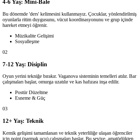
4-6 Yaş:
Mini-Bale
Bu dönemde 'ders' kelimesini kullanmayız. Çocuklar, yönlendirilmiş
oyunlarla ritim duygusunu, vücut koordinasyonunu ve grup içinde
hareket etmeyi öğrenir.
Müzikalite Gelişimi
Sosyalleşme
02
7-12 Yaş:
Disiplin
Oyun yerini tekniğe bırakır. Vaganova sisteminin temelleri atılır. Bar
çalışmaları başlar, omurga uzatılır ve kas hafızası inşa edilir.
Postür Düzeltme
Esneme & Güç
03
12+ Yaş:
Teknik
Kemik gelişimi tamamlanan ve teknik yeterliliğe ulaşan öğrenciler
için point (parmak ucu) çalışmaları başlar. Bu seviye, amatörlükten