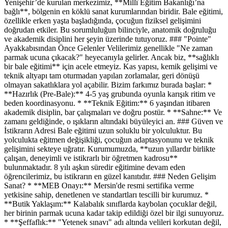
Yenişehir’de kurulan merkezimiz, **Millî Eğitim Bakanlığı’na
bağlı**, bölgenin en köklü sanat kurumlarından biridir. Bale eğitimi,
özellikle erken yaşta başladığında, çocuğun fiziksel gelişimini
doğrudan etkiler. Bu sorumluluğun bilinciyle, anatomik doğruluğu
ve akademik disiplini her şeyin üzerinde tutuyoruz. ### "Pointe"
Ayakkabısından Önce Gelenler Velilerimiz genellikle "Ne zaman
parmak ucuna çıkacak?" heyecanıyla gelirler. Ancak biz, **sağlıklı
bir bale eğitimi** için acele etmeyiz. Kas yapısı, kemik gelişimi ve
teknik altyapı tam oturmadan yapılan zorlamalar, geri dönüşü
olmayan sakatlıklara yol açabilir. Bizim farkımız burada başlar: *
**Hazırlık (Pre-Bale):** 4-5 yaş grubunda oyunla karışık ritim ve
beden koordinasyonu. * **Teknik Eğitim:** 6 yaşından itibaren
akademik disiplin, bar çalışmaları ve doğru postür. * **Sahne:** Ve
zamanı geldiğinde, o ışıkların altındaki büyüleyici an. ### Güven ve
İstikrarın Adresi Bale eğitimi uzun soluklu bir yolculuktur. Bu
yolculukta eğitmen değişikliği, çocuğun adaptasyonunu ve teknik
gelişimini sekteye uğratır. Kurumumuzda, **uzun yıllardır birlikte
çalışan, deneyimli ve istikrarlı bir öğretmen kadrosu**
bulunmaktadır. 8 yılı aşkın süredir eğitimine devam eden
öğrencilerimiz, bu istikrarın en güzel kanıtıdır. ### Neden Gelişim
Sanat? * **MEB Onayı:** Mersin'de resmi sertifika verme
yetkisine sahip, denetlenen ve standartları tescilli bir kurumuz. *
**Butik Yaklaşım:** Kalabalık sınıflarda kaybolan çocuklar değil,
her birinin parmak ucuna kadar takip edildiği özel bir ilgi sunuyoruz.
* **Şeffaflık:** "Yetenek sınavı" adı altında velileri korkutan değil,